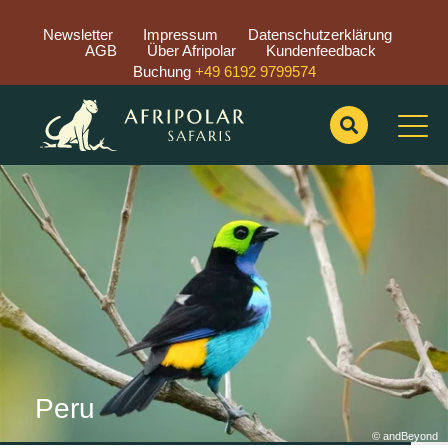
Newsletter
Impressum
Datenschutzerklärung
AGB
Über Afripolar
Kundenfeedback
Buchung
+49 6192 9799574
Previous
Nex
Peru
© andBeyond