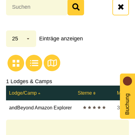
25
Einträge anzeigen
1 Lodges & Camps
Lodge/Camp
Sterne
Max. Gä
Buchung
5 Sterne
30
andBeyond Amazon Explorer