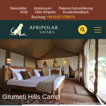
Newsletter
Impressum
Datenschutzerklärung
AGB
Über Afripolar
Kundenfeedback
Buchung
+49 6192 9799574
Previous
Nex
Grumeti Hills Camp
© Tanganyika Expeditions