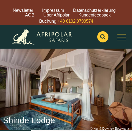
Newsletter
Impressum
Datenschutzerklärung
AGB
Über Afripolar
Kundenfeedback
Buchung
+49 6192 9799574
Previous
Nex
Shinde Lodge
© Ker & Downey Botswana