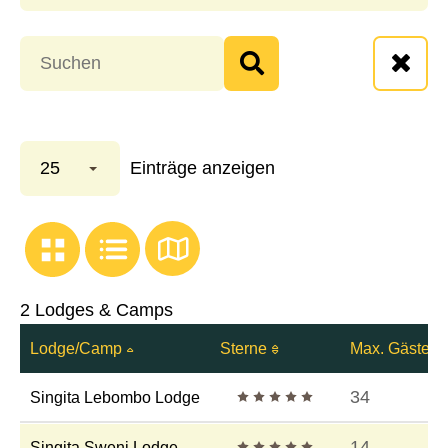
25
Einträge anzeigen
2 Lodges & Camps
Lodge/Camp
Sterne
Max. Gästeza
5 Sterne
34
Singita Lebombo Lodge
5 Sterne
14
Singita Sweni Lodge