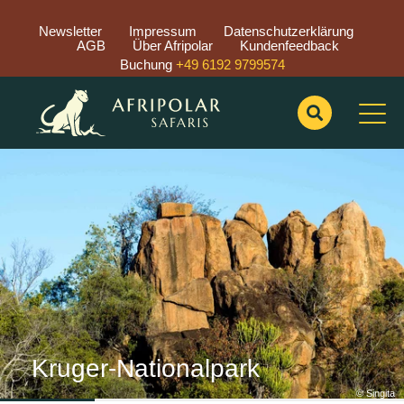
Newsletter
Impressum
Datenschutzerklärung
AGB
Über Afripolar
Kundenfeedback
Buchung
+49 6192 9799574
Previous
Nex
Kruger-Nationalpark
© Singita