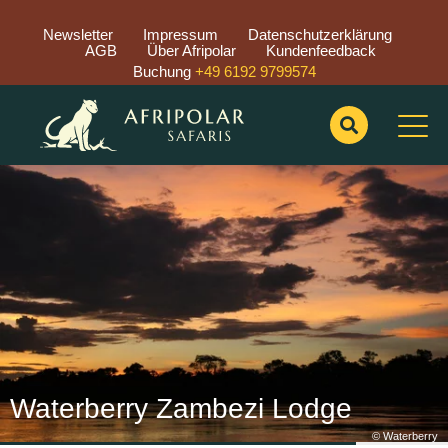
Newsletter
Impressum
Datenschutzerklärung
AGB
Über Afripolar
Kundenfeedback
Buchung
+49 6192 9799574
Previous
Nex
Waterberry Zambezi Lodge
© Waterberry