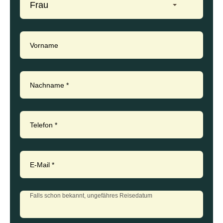
Frau
Vorname
Nachname
*
Telefon
*
E-Mail
*
Falls schon bekannt, ungefähres Reisedatum