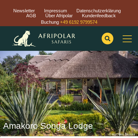
Newsletter
Impressum
Datenschutzerklärung
AGB
Über Afripolar
Kundenfeedback
Buchung
+49 6192 9799574
Previous
Nex
Amakoro Songa Lodge
© Songa Africa