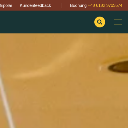
ripolar
Kundenfeedback
Buchung
+49 6192 9799574