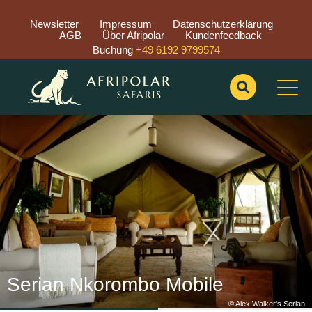
Newsletter
Impressum
Datenschutzerklärung
AGB
Über Afripolar
Kundenfeedback
Buchung
+49 6192 9799574
Previous
Nex
Serian Nkorombo Mobile
© Alex Walker's Serian