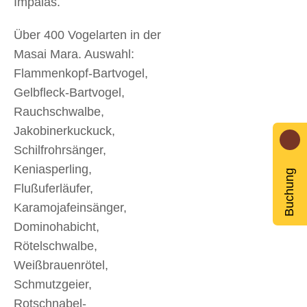
Impalas.
Über 400 Vogelarten in der
Masai Mara. Auswahl:
Flammenkopf-Bartvogel,
Gelbfleck-Bartvogel,
Rauchschwalbe,
Jakobinerkuckuck,
Schilfrohrsänger,
Keniasperling,
Buchung
Flußuferläufer,
Karamojafeinsänger,
Dominohabicht,
Rötelschwalbe,
Weißbrauenrötel,
Schmutzgeier,
Rotschnabel-