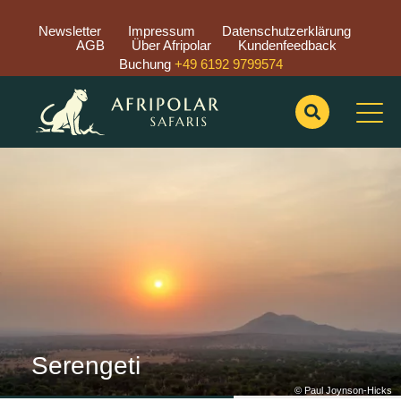
Newsletter
Impressum
Datenschutzerklärung
AGB
Über Afripolar
Kundenfeedback
Buchung
+49 6192 9799574
Previous
Nex
Serengeti
© Paul Joynson-Hicks