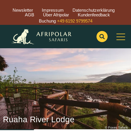
Newsletter
Impressum
Datenschutzerklärung
AGB
Über Afripolar
Kundenfeedback
Buchung
+49 6192 9799574
Previous
Nex
Ruaha River Lodge
© Foxes Safaris