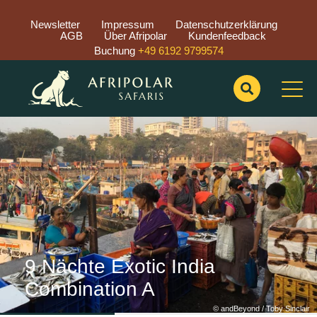
Newsletter
Impressum
Datenschutzerklärung
AGB
Über Afripolar
Kundenfeedback
Buchung
+49 6192 9799574
Previous
Nex
9 Nächte Exotic India
Combination A
© andBeyond / Toby Sinclair