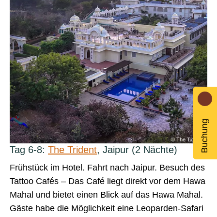
Previous
Next
Buchung
ess
© The Tigress
Tag 6-8:
The Trident
​​​​​​​, Jaipur (2 Nächte)
Frühstück im Hotel. Fahrt nach Jaipur. Besuch des
Tattoo Cafés – Das Café liegt direkt vor dem Hawa
Mahal und bietet einen Blick auf das Hawa Mahal.
Gäste habe die Möglichkeit eine Leoparden-Safari