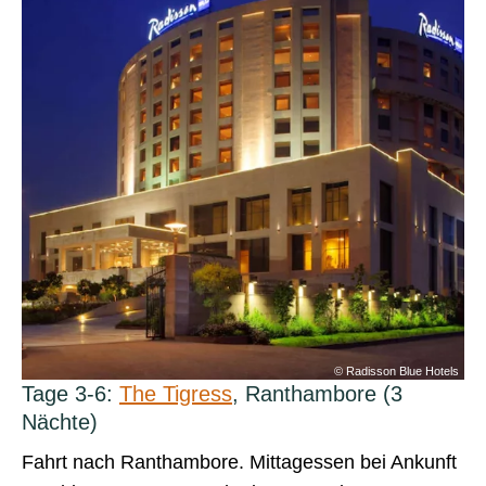
Previous
Next
els
© Radisson Blue Hotels
Tage 3-6:
The Tigress
, Ranthambore (3
Nächte)
Fahrt nach Ranthambore. Mittagessen bei Ankunft