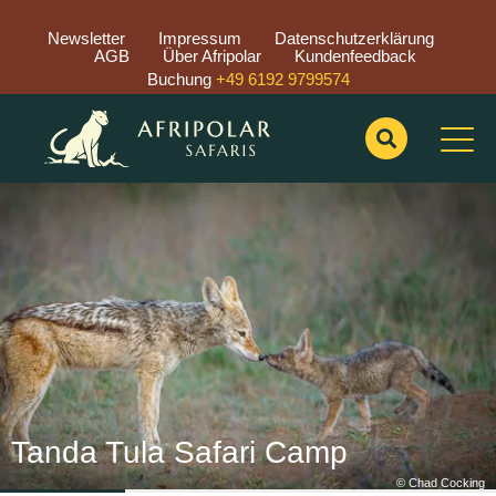
Newsletter
Impressum
Datenschutzerklärung
AGB
Über Afripolar
Kundenfeedback
Buchung
+49 6192 9799574
Previous
Nex
Tanda Tula Safari Camp
© Chad Cocking