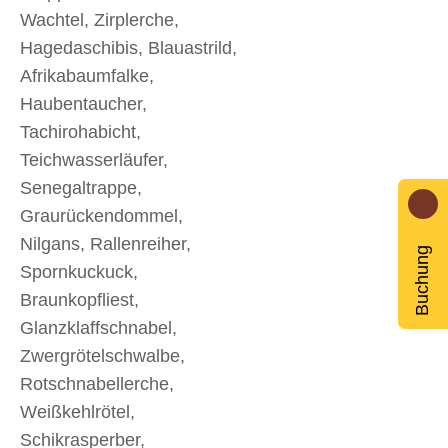
Wachtel, Zirplerche,
Hagedaschibis, Blauastrild,
Afrikabaumfalke,
Haubentaucher,
Tachirohabicht,
Teichwasserläufer,
Senegaltrappe,
Graurückendommel,
Nilgans, Rallenreiher,
Buchung
Spornkuckuck,
Braunkopfliest,
Glanzklaffschnabel,
Zwergrötelschwalbe,
Rotschnabellerche,
Weißkehlrötel,
Schikrasperber,