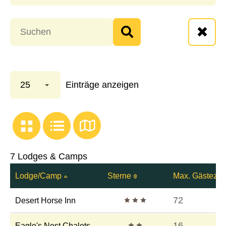
25
Einträge anzeigen
7 Lodges & Camps
Lodge/Camp
Sterne
Max. Gästeza
3 Sterne
72
Desert Horse Inn
2 Sterne
16
Eagle's Nest Chalets