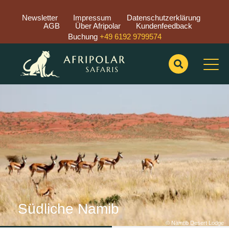
Newsletter
Impressum
Datenschutzerklärung
AGB
Über Afripolar
Kundenfeedback
Buchung
+49 6192 9799574
Previous
Nex
Südliche Namib
© Namtib Desert Lodge