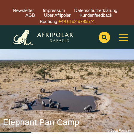
Newsletter
Impressum
Datenschutzerklärung
AGB
Über Afripolar
Kundenfeedback
Buchung
+49 6192 9799574
Previous
Nex
Elephant Pan Camp
© Scott Ramsay